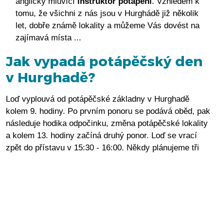
anglicky mluvící
instruktor potápění
. Vzhledem k
tomu, že všichni z nás jsou v Hurghádě již několik
let, dobře známě lokality a můžeme Vás dovést na
zajímavá místa ...
Jak vypadá potápěčský den
v Hurghadě?
Loď vyplouvá od potápěčské základny v Hurghadě
kolem 9. hodiny. Po prvním ponoru se podává oběd, pak
následuje hodika odpočinku, změna potápěčské lokality
a kolem 13. hodiny začíná druhý ponor. Loď se vrací
zpět do přístavu v 15:30 - 16:00. Někdy plánujeme tři
ponory.
Co si vzít s sebou na
potápění?