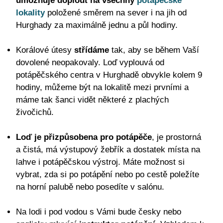
umožňuje doplout na všechny
potápěčské
lokality
položené směrem na sever i na jih od
Hurghady za maximálně jednu a půl hodiny.
Korálové útesy
střídáme
tak, aby se během Vaší
dovolené neopakovaly. Loď vyplouvá od
potápěčského centra v Hurghadě obvykle kolem 9
hodiny, můžeme být na lokalitě mezi prvními a
máme tak šanci vidět některé z plachých
živočichů.
Loď je přizpůsobena pro potápěče
, je prostorná
a čistá, má výstupový žebřík a dostatek místa na
lahve i potápěčskou výstroj. Máte možnost si
vybrat, zda si po potápění nebo po cestě poležíte
na horní palubě nebo posedíte v salónu.
Na lodi i pod vodou s Vámi bude česky nebo