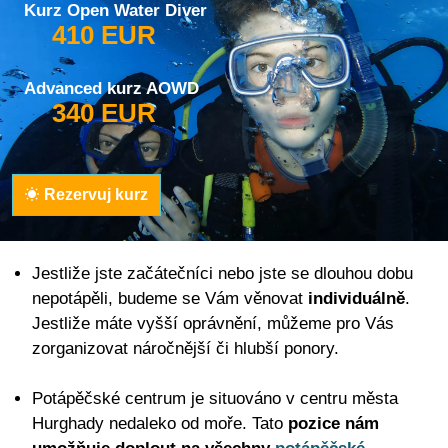
Kurz Open Water Diver
410 EUR
Advanced kurz AOWD
340 EUR
Rezervuj kurz
Jestliže jste začátečníci nebo jste se dlouhou dobu
nepotápěli, budeme se Vám věnovat
individuálně
.
Jestliže máte vyšší oprávnění, můžeme pro Vás
zorganizovat náročnější či hlubší ponory.
Potápěčské centrum je situováno v centru města
Hurghady nedaleko od moře. Tato
pozice nám